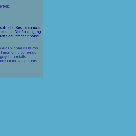
teilt.
gesetzliche Bestimmungen
stennote. Die Beseitigung
rch Schutzrecht-Inhaber
t werden, ohne dass von
n Ihnen ohne vorherige
 gegebenenfalls
k für Ihr Verständnis.