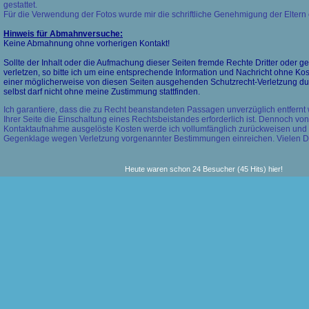
gestattet.
Für die Verwendung der Fotos wurde mir die schriftliche Genehmigung der Eltern er
Hinweis für Abmahnversuche:
Keine Abmahnung ohne vorherigen Kontakt!
Sollte der Inhalt oder die Aufmachung dieser Seiten fremde Rechte Dritter oder 
verletzen, so bitte ich um eine entsprechende Information und Nachricht ohne Ko
einer möglicherweise von diesen Seiten ausgehenden Schutzrecht-Verletzung du
selbst darf nicht ohne meine Zustimmung stattfinden.
Ich garantiere, dass die zu Recht beanstandeten Passagen unverzüglich entfern
Ihrer Seite die Einschaltung eines Rechtsbeistandes erforderlich ist. Dennoch vo
Kontaktaufnahme ausgelöste Kosten werde ich vollumfänglich zurückweisen und
Gegenklage wegen Verletzung vorgenannter Bestimmungen einreichen. Vielen Dan
Heute waren schon 24 Besucher (45 Hits) hier!